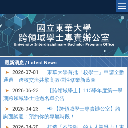
跳
到
主
要
內
容
區
最新消息 / Latest News
2026-07-01
東華大學首批「校學士」申請全數
通過 跨校交流共擘高教彈性修業新藍圖
2026-06-23
【跨領域學士】115學年度第一學
期跨領域學士通過名單公告
2026-04-23
📢 【跨領域學士專責辦公室】諮
詢面談週：預約你的專屬時段！
2026-04-20
打造「不設限」的人才競爭力！東