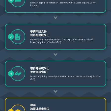
Book an appointment for an interview with a Learning and Career
Planner.
準備申請文件
報名跨領域學士
3
Prepare application documents and register for the Bachelor of
Interdisciplinary Studies (BIS).
取得跨領域學士
學位修讀資格
4
Obtain eligibility to study for the Bachelor of Interdisciplinary Studies
(BIS).
取得
跨領域學士學位