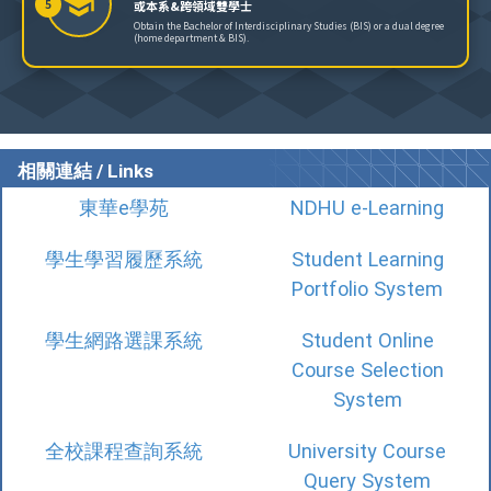
5
或本系&跨領域雙學士
Obtain the Bachelor of Interdisciplinary Studies (BIS) or a dual degree
(home department & BIS).
相關連結 / Links
東華e學苑
NDHU e-Learning
學生學習履歷系統
Student Learning
Portfolio System
學生網路選課系統
Student Online
Course Selection
System
全校課程查詢系統
University Course
Query System