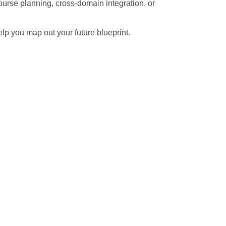
course planning, cross-domain integration, or
lp you map out your future blueprint.