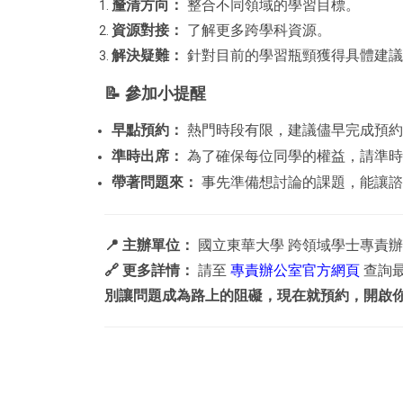
釐清方向：
整合不同領域的學習目標。
資源對接：
了解更多跨學科資源。
解決疑難：
針對目前的學習瓶頸獲得具體建議
📝
參加小提醒
早點預約：
熱門時段有限，建議儘早完成預約
準時出席：
為了確保每位同學的權益，請準時
帶著問題來：
事先準備想討論的課題，能讓諮
📍
主辦單位：
國立東華大學 跨領域學士專責
🔗
更多詳情：
請至
專責辦公室官方網頁
查詢
別讓問題成為路上的阻礙，現在就預約，開啟