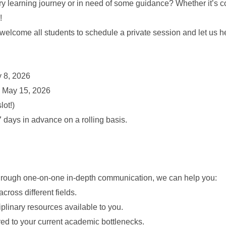
inary learning journey or in need of some guidance? Whether it’s 
!
welcome all students to schedule a private session and let us he
y 8, 2026
, May 15, 2026
lot!)
7 days in advance on a rolling basis.
 Through one-on-one in-depth communication, we can help you:
cross different fields.
linary resources available to you.
red to your current academic bottlenecks.