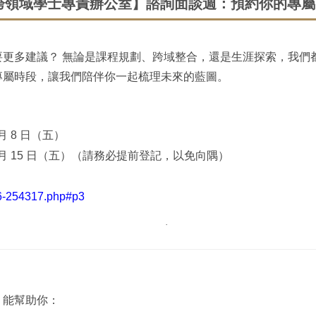
【跨領域學士專責辦公室】諮詢面談週：預約你的專
更多建議？ 無論是課程規劃、跨域整合，還是生涯探索，我們
專屬時段，讓我們陪伴你一起梳理未來的藍圖。
 月 8 日（五）
 5 月 15 日（五）（請務必提前登記，以免向隅）
86-254317.php#p3
·
，能幫助你：