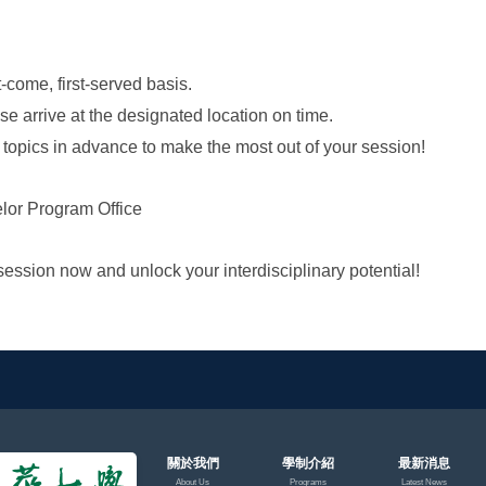
t-come, first-served basis.
se arrive at the designated location on time.
topics in advance to make the most out of your session!
elor Program Office
session now and unlock your interdisciplinary potential!
關於我們
學制介紹
最新消息
About Us
Programs
Latest News