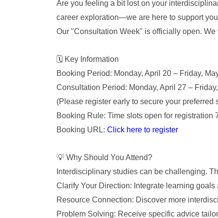
Are you feeling a bit lost on your interdiscipl
career exploration—we are here to support you
Our "Consultation Week" is officially open. We 
🗓
️ Key Information
Booking Period: Monday, April 20 – Friday, Ma
Consultation Period: Monday, April 27 – Friday
(Please register early to secure your preferred s
Booking Rule: Time slots open for registration 
Booking URL:
Click here to register
💡
Why Should You Attend?
Interdisciplinary studies can be challenging.
Clarify Your Direction: Integrate learning goals a
Resource Connection: Discover more interdiscip
Problem Solving: Receive specific advice tailo