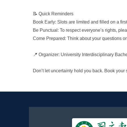
📝
Quick Reminders
Book Early: Slots are limited and filled on a firs
Be Punctual: To respect everyone’s rights, plea
Come Prepared: Think about your questions or 
📍
Organizer: University Interdisciplinary Bach
Don’t let uncertainty hold you back. Book your 