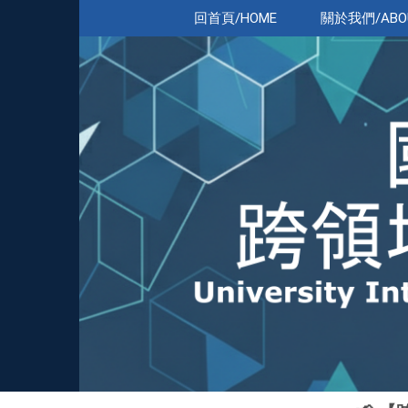
跳
回首頁/HOME
關於我們/ABO
到
主
要
內
容
區