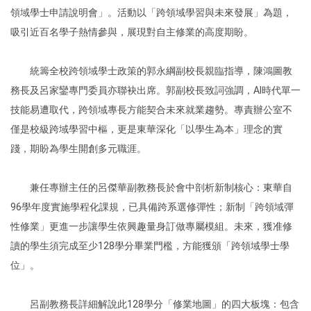
領域學士申請說明會」。活動以「跨領域學習與未來發展」為題，
吸引近百名學子熱情參與，展現對自主修業的高度期盼。
統籌全校跨領域學士政策的郭永綱副校長親臨指導，陳鴻圖教
務長及呂家鑾專門委員亦聯袂出席。郭副校長致詞強調，AI時代單一
技能易遭取代，跨領域專長方能契合未來就業趨勢。專責辦公室不
僅是校級跨域學習中樞，更是東華深化「以學生為本」理念的實
踐，期盼為學生開創多元職涯。
兼任專辦主任的呂傑華副教務長於會中剖析新制核心：東華自
96學年度實施學程化課規，已具備跨系選修彈性；新制「跨領域彈
性修業」更進一步讓學生依興趣量身訂做專屬模組。未來，獲准修
讀的學生須完成至少128學分畢業門檻，方能獲頒「跨領域學士學
位」。
呂副教務長詳細解說此128學分「修業地圖」的四大板塊：包含