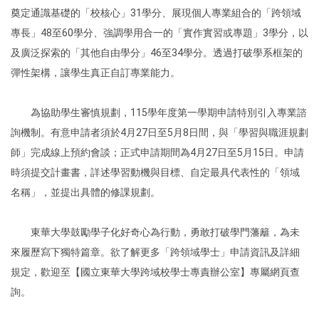
奠定通識基礎的「校核心」31學分、展現個人專業組合的「跨領域
專長」48至60學分、強調學用合一的「實作實習或專題」3學分，以
及廣泛探索的「其他自由學分」46至34學分。透過打破學系框架的
彈性架構，讓學生真正自訂專業能力。
為協助學生審慎規劃，115學年度第一學期申請特別引入專業諮
詢機制。有意申請者須於4月27日至5月8日間，與「學習與職涯規劃
師」完成線上預約會談；正式申請期間為4月27日至5月15日。申請
時須提交計畫書，詳述學習動機與目標、自定最具代表性的「領域
名稱」，並提出具體的修課規劃。
東華大學鼓勵學子化好奇心為行動，勇敢打破學門藩籬，為未
來履歷寫下獨特篇章。欲了解更多「跨領域學士」申請資訊及詳細
規定，歡迎至【國立東華大學跨域校學士專責辦公室】專屬網頁查
詢。